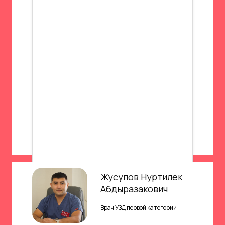
Жусупов Нуртилек
Абдыразакович
Врач УЗД первой категории