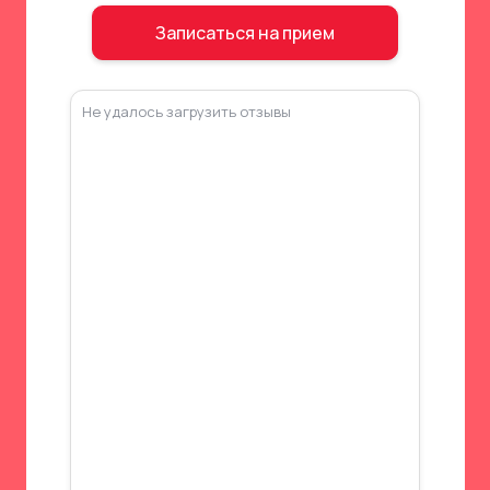
Записаться на прием
Записаться на прием
Не удалось загрузить отзывы
Бишкек, ул. Ю. Фучика 34
0
7
0
7
1
0
3
1
0
3
0
7
0
7
1
0
3
1
0
3
Бишкек, ул. Ю. Фучика 1Б
v
e
d
a
n
t
a
.
c
l
i
n
i
c
v
e
d
a
n
t
a
.
c
l
i
n
i
c
смотреть на карте
v
e
d
a
n
t
a
.
c
l
i
n
i
c
v
e
d
a
n
t
a
.
c
l
i
n
i
c
Г
л
а
в
н
а
я
Л
и
ч
н
ы
й
к
а
б
и
н
е
т
Г
л
а
в
н
а
я
Л
и
ч
н
ы
й
к
а
б
и
н
е
т
Ц
е
н
ы
Р
е
з
у
л
ь
т
а
т
ы
Ц
е
н
ы
Р
е
з
у
л
ь
т
а
т
ы
С
т
а
ц
и
о
н
а
р
Н
о
в
о
с
т
и
и
а
к
ц
и
и
С
т
а
ц
и
о
н
а
р
Н
о
в
о
с
т
и
и
а
к
ц
и
и
П
о
л
и
к
л
и
н
и
к
а
В
а
к
а
н
с
и
и
П
о
л
и
к
л
и
н
и
к
а
В
а
к
а
н
с
и
и
Х
и
р
у
р
г
и
я
Х
и
р
у
р
г
и
я
Лицензия НГМУ №3423
Политика конфиденциальности