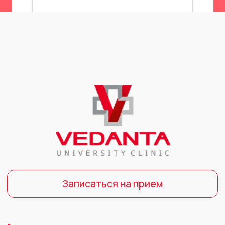
Medical Clinic in Bishkek
ОсОО "МК МВШМ"
© Vedanta.kg
Читать дальше