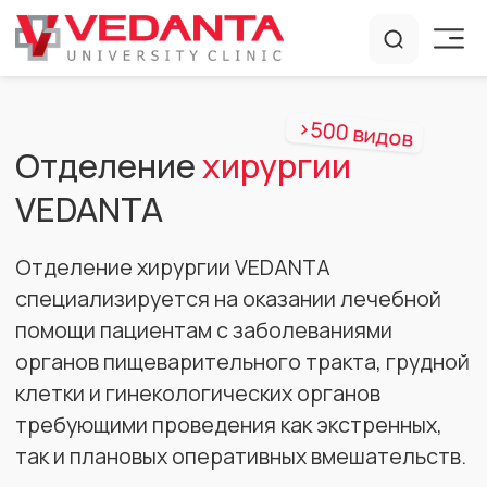
>500 видов
Отделение
хирургии
VEDANTA
Отделение хирургии VEDANTA
специализируется на оказании лечебной
помощи пациентам с заболеваниями
органов пищеварительного тракта, грудной
клетки и гинекологических органов
требующими проведения как экстренных,
так и плановых оперативных вмешательств.
В отделении хирургии, предусмотренном
местными и зарубежными лечебно-
диагностическими протоколами,
оказывается высокотехнологичная помощь
пациентам с хирургической патологией
пищевода, желудка, двенадцатиперстной,