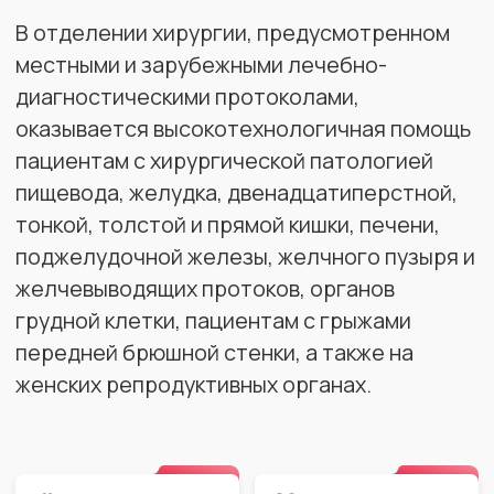
тонкой, толстой и прямой кишки, печени,
поджелудочной железы, желчного пузыря и
желчевыводящих протоков, органов
грудной клетки, пациентам с грыжами
передней брюшной стенки, а также на
женских репродуктивных органах.
Нейрохирургия
Кардиохирургия
По
Пластическая
Общая
хирургия
хирургия
По
Гинекологическая
ЛОР-хирургия