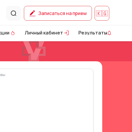
🇰🇬
Записаться на прием
к
ц
и
и
Л
и
ч
н
ы
й
к
а
б
и
н
е
т
Р
е
з
у
л
ь
т
а
т
ы
к
ц
и
и
Л
и
ч
н
ы
й
к
а
б
и
н
е
т
Р
е
з
у
л
ь
т
а
т
ы
ывы