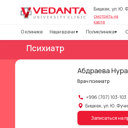
Бишкек, ул. Ю. 
смотреть на
карте
О
к
л
и
н
и
к
е
Н
а
ш
и
в
р
а
ч
и
▾
П
о
л
и
к
л
и
н
и
к
а
▾
О
к
л
и
н
и
к
е
Н
а
ш
и
в
р
а
ч
и
▾
П
о
л
и
к
л
и
н
и
к
а
▾
Психиатр
Абдраева Нур
Врач психиатр
+996 (707) 103-103
Бишкек, ул. Ю. Фучи
Записаться на 