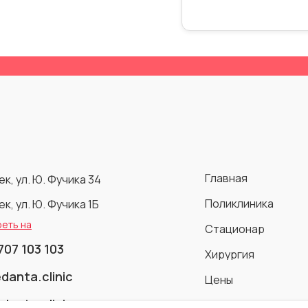
Г
л
а
в
н
а
я
к, ул. Ю. Фучика 34
Г
л
а
в
н
а
я
П
о
л
и
к
л
и
н
и
к
а
к, ул. Ю. Фучика 1Б
П
о
л
и
к
л
и
н
и
к
а
еть на
С
т
а
ц
и
о
н
а
р
С
т
а
ц
и
о
н
а
р
7
0
7
1
0
3
1
0
3
Х
и
р
у
р
г
и
я
7
0
7
1
0
3
1
0
3
Х
и
р
у
р
г
и
я
e
d
a
n
t
a
.
c
l
i
n
i
c
Ц
е
н
ы
e
d
a
n
t
a
.
c
l
i
n
i
c
Ц
е
н
ы
e
d
a
n
t
a
.
c
l
i
n
i
c