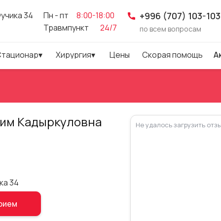
Фучика 34
Пн - пт
8:00-18:00
+996 (707) 103-103
Травмпункт
24/7
по всем вопросам
С
т
а
ц
и
о
н
а
р
▾
Х
и
р
у
р
г
и
я
▾
Ц
е
н
ы
С
к
о
р
а
я
п
о
м
о
щ
ь
А
С
т
а
ц
и
о
н
а
р
▾
Х
и
р
у
р
г
и
я
▾
Ц
е
н
ы
С
к
о
р
а
я
п
о
м
о
щ
ь
А
аим Кадыркуловна
Не удалось загрузить отз
ка 34
прием