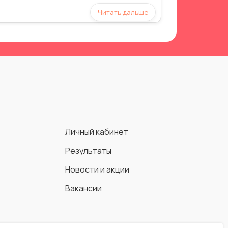
Читать дальше
Л
и
ч
н
ы
й
к
а
б
и
н
е
т
Л
и
ч
н
ы
й
к
а
б
и
н
е
т
Р
е
з
у
л
ь
т
а
т
ы
Р
е
з
у
л
ь
т
а
т
ы
Н
о
в
о
с
т
и
и
а
к
ц
и
и
Н
о
в
о
с
т
и
и
а
к
ц
и
и
В
а
к
а
н
с
и
и
В
а
к
а
н
с
и
и