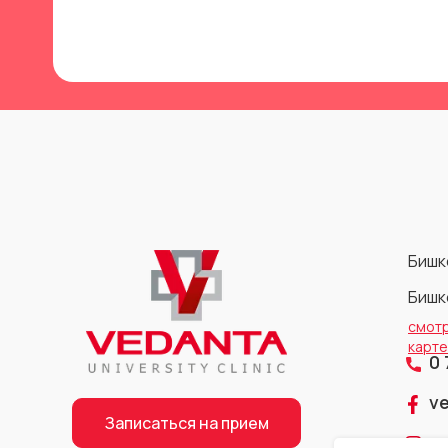
Бишке
Бишке
смотр
карте
0
0
v
v
Записаться на прием
v